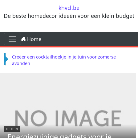
Skip to content
khvcl.be
De beste homedecor ideeën voor een klein budget
Skip to content
Home
Main Navigation
Creëer een cocktailhoekje in je tuin voor zomerse
avonden
KEUKEN
Energiezuinige gadgets voor je