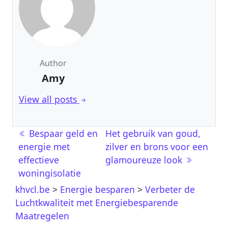
Author
Amy
View all posts
Post navigation
Bespaar geld en
Het gebruik van goud,
energie met
zilver en brons voor een
effectieve
glamoureuze look
woningisolatie
khvcl.be
>
Energie besparen
>
Verbeter de
Luchtkwaliteit met Energiebesparende
Maatregelen