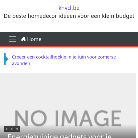
Skip to content
khvcl.be
De beste homedecor ideeën voor een klein budget
Skip to content
Home
Main Navigation
Creëer een cocktailhoekje in je tuin voor zomerse
avonden
KEUKEN
Energiezuinige gadgets voor je