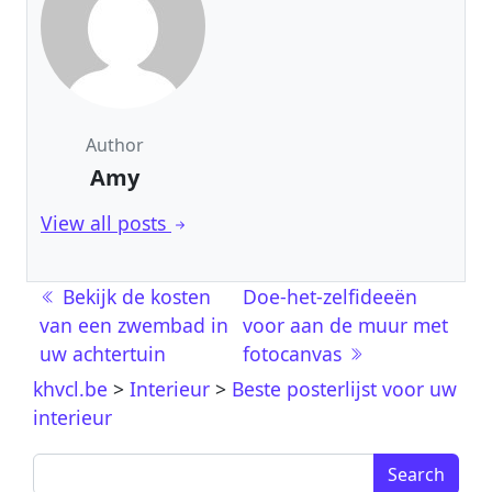
Author
Amy
View all posts
Post navigation
Bekijk de kosten
Doe-het-zelfideeën
van een zwembad in
voor aan de muur met
uw achtertuin
fotocanvas
khvcl.be
>
Interieur
>
Beste posterlijst voor uw
interieur
Search for: