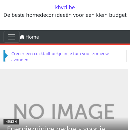
Skip to content
khvcl.be
De beste homedecor ideeën voor een klein budget
Skip to content
Home
Main Navigation
Terracotta decorelementen voor mediterrane
invloeden in je woonkamer
KEUKEN
Energiezuinige gadgets voor je