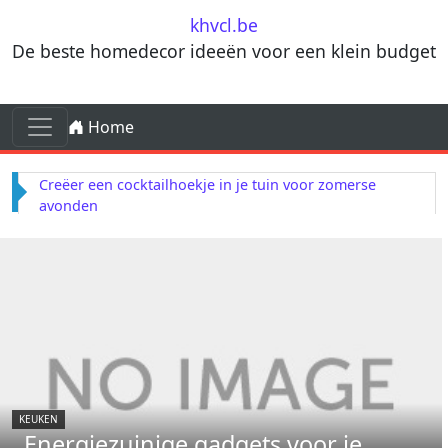
Skip to content
khvcl.be
De beste homedecor ideeën voor een klein budget
Skip to content
Home
Main Navigation
Creëer een cocktailhoekje in je tuin voor zomerse
avonden
KEUKEN
Energiezuinige gadgets voor je