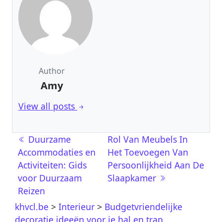
Author
Amy
View all posts
Post navigation
Duurzame
Rol Van Meubels In
Accommodaties en
Het Toevoegen Van
Activiteiten: Gids
Persoonlijkheid Aan De
voor Duurzaam
Slaapkamer
Reizen
khvcl.be
>
Interieur
>
Budgetvriendelijke
decoratie ideeën voor je hal en trap