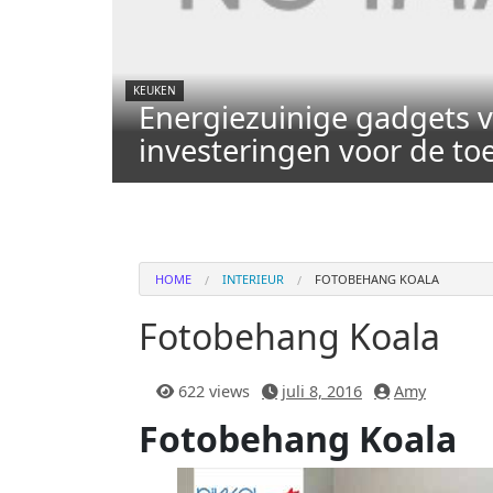
KEUKEN
Energiezuinige gadgets v
investeringen voor de t
HOME
INTERIEUR
FOTOBEHANG KOALA
Fotobehang Koala
622 views
juli 8, 2016
Amy
Fotobehang Koala