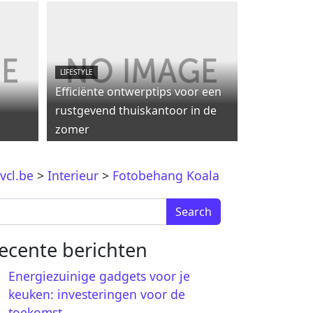
LIFESTYLE
Efficiënte ontwerptips voor een
rustgevend thuiskantoor in de
zomer
vcl.be
>
Interieur
>
Fotobehang Koala
arch for:
ecente berichten
Energiezuinige gadgets voor je
keuken: investeringen voor de
toekomst