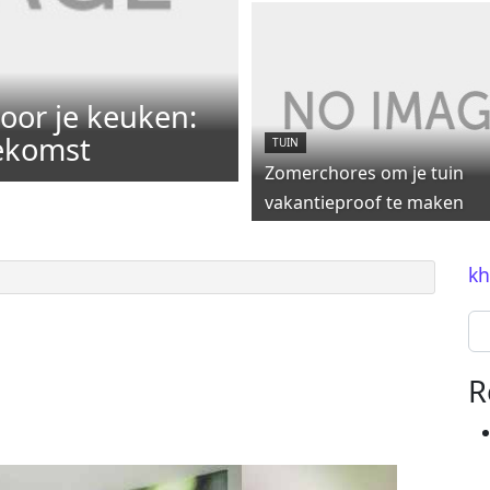
oor je keuken:
oekomst
TUIN
Zomerchores om je tuin
vakantieproof te maken
kh
Se
R