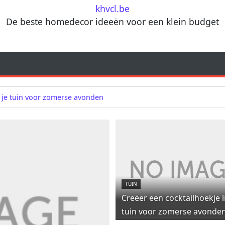
khvcl.be
De beste homedecor ideeën voor een klein budget
n je tuin voor zomerse avonden
TUIN
Creëer een cocktailhoekje i
tuin voor zomerse avonde