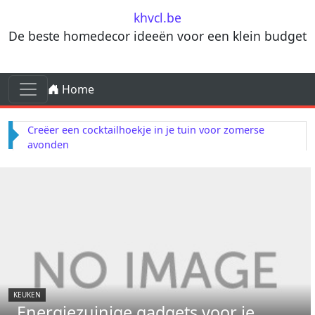
Skip to content
khvcl.be
De beste homedecor ideeën voor een klein budget
Skip to content
Home
Main Navigation
Creëer een cocktailhoekje in je tuin voor zomerse
avonden
KEUKEN
Energiezuinige gadgets voor je