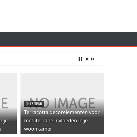
INTERIEUR
Terracotta decorelementen voor
n je
mediterrane invloeden in je
n
woonkamer