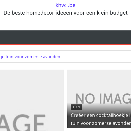
khvcl.be
De beste homedecor ideeën voor een klein budget
n je tuin voor zomerse avonden
TUIN
Creëer een cocktailhoekje i
tuin voor zomerse avonde