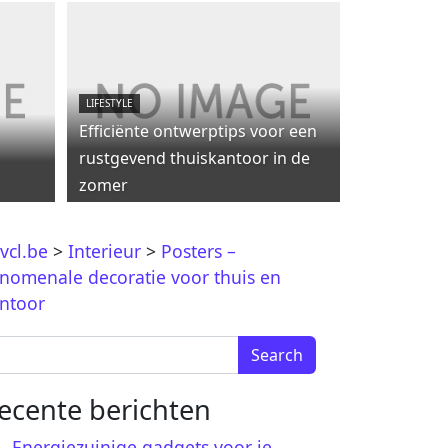
LIFESTYLE
Efficiënte ontwerptips voor een
rustgevend thuiskantoor in de
zomer
vcl.be
>
Interieur
>
Posters –
nomenale decoratie voor thuis en
ntoor
arch for:
ecente berichten
Energiezuinige gadgets voor je