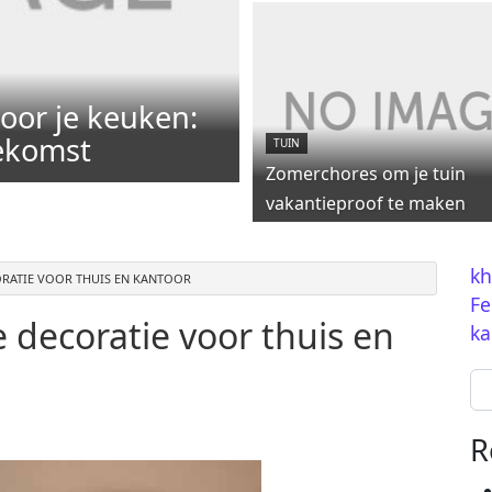
oor je keuken:
oekomst
TUIN
Zomerchores om je tuin
vakantieproof te maken
kh
RATIE VOOR THUIS EN KANTOOR
Fe
 decoratie voor thuis en
ka
Se
R