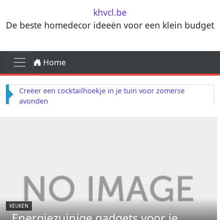
Skip to content
khvcl.be
De beste homedecor ideeën voor een klein budget
Skip to content
Home
Main Navigation
Creëer een cocktailhoekje in je tuin voor zomerse
avonden
KEUKEN
Energiezuinige gadgets voor je