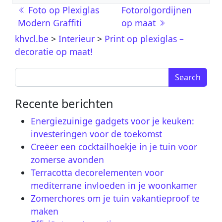
Post navigation
Foto op Plexiglas
Fotorolgordijnen
Modern Graffiti
op maat
khvcl.be
>
Interieur
>
Print op plexiglas –
decoratie op maat!
Search for:
Recente berichten
Energiezuinige gadgets voor je keuken:
investeringen voor de toekomst
Creëer een cocktailhoekje in je tuin voor
zomerse avonden
Terracotta decorelementen voor
mediterrane invloeden in je woonkamer
Zomerchores om je tuin vakantieproof te
maken