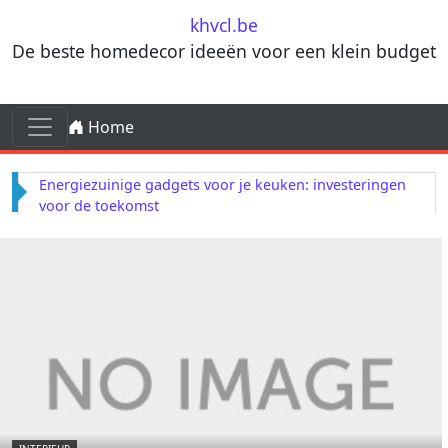
Skip to content
khvcl.be
De beste homedecor ideeën voor een klein budget
Skip to content
Home
Main Navigation
Creëer een cocktailhoekje in je tuin voor zomerse
avonden