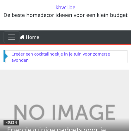
Skip to content
khvcl.be
De beste homedecor ideeën voor een klein budget
Skip to content
Home
Main Navigation
Creëer een cocktailhoekje in je tuin voor zomerse
avonden
KEUKEN
Energiezuinige gadgets voor je