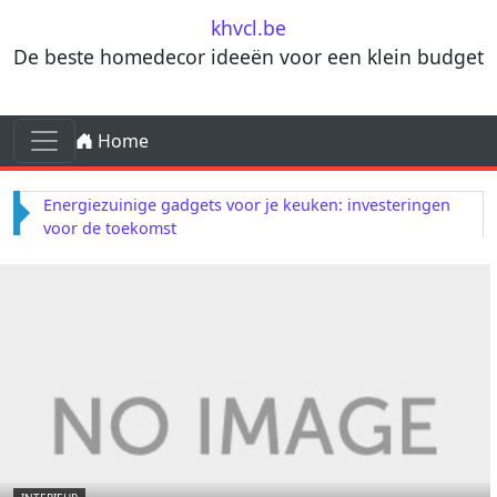
Skip to content
khvcl.be
De beste homedecor ideeën voor een klein budget
Skip to content
Home
Main Navigation
Creëer een cocktailhoekje in je tuin voor zomerse
avonden