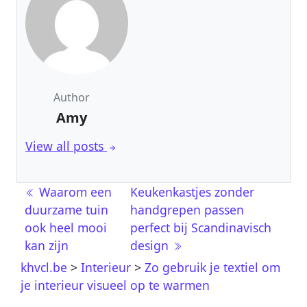
Author
Amy
View all posts
Post navigation
Waarom een
Keukenkastjes zonder
duurzame tuin
handgrepen passen
ook heel mooi
perfect bij Scandinavisch
kan zijn
design
khvcl.be
>
Interieur
>
Zo gebruik je textiel om
je interieur visueel op te warmen