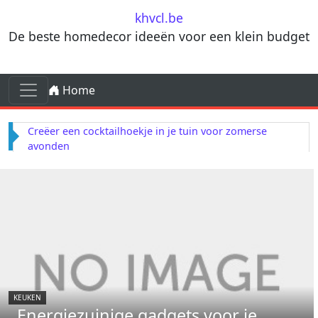
Skip to content
khvcl.be
De beste homedecor ideeën voor een klein budget
Skip to content
Home
Main Navigation
Creëer een cocktailhoekje in je tuin voor zomerse
avonden
KEUKEN
Energiezuinige gadgets voor je