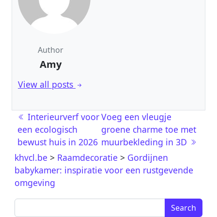
Author
Amy
View all posts
Post navigation
Interieurverf voor
Voeg een vleugje
een ecologisch
groene charme toe met
bewust huis in 2026
muurbekleding in 3D
khvcl.be
>
Raamdecoratie
>
Gordijnen
babykamer: inspiratie voor een rustgevende
omgeving
Search for: