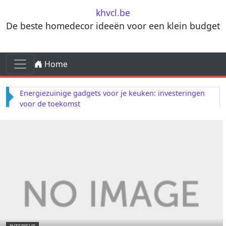
Skip to content
khvcl.be
De beste homedecor ideeën voor een klein budget
Skip to content
Home
Main Navigation
Energiezuinige gadgets voor je keuken: investeringen
voor de toekomst