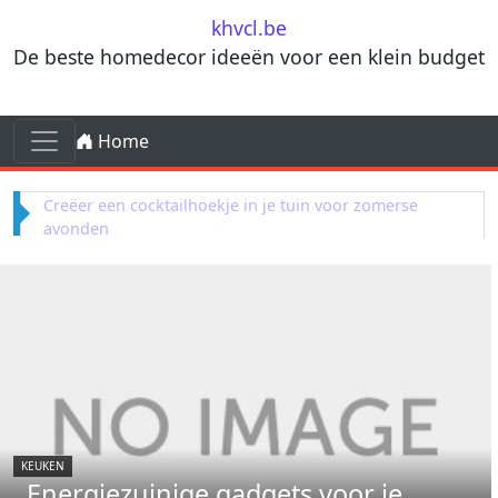
Skip to content
khvcl.be
De beste homedecor ideeën voor een klein budget
Skip to content
Home
Main Navigation
Terracotta decorelementen voor mediterrane
invloeden in je woonkamer
KEUKEN
Energiezuinige gadgets voor je