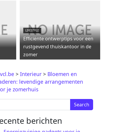
LIFESTYLE
Efficiënte ontwerptips voor een
rustgevend thuiskantoor in de
zomer
vcl.be
>
Interieur
>
Bloemen en
aderen: levendige arrangementen
or je zomerhuis
arch for:
ecente berichten
Energiezuinige gadgets voor je