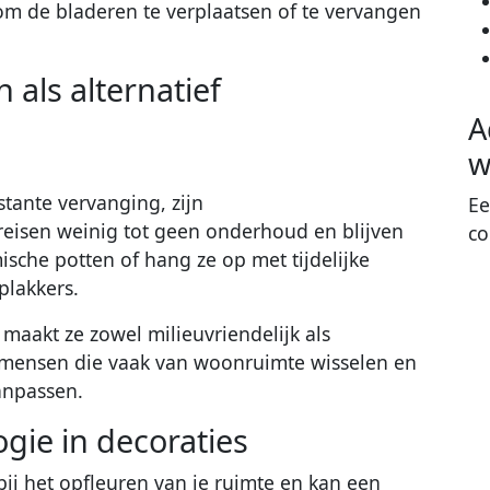
om de bladeren te verplaatsen of te vervangen
als alternatief
A
w
tante vervanging, zijn
Ee
reisen weinig tot geen onderhoud en blijven
co
sche potten of hang ze op met tijdelijke
plakkers.
akt ze zowel milieuvriendelijk als
r mensen die vaak van woonruimte wisselen en
anpassen.
gie in decoraties
bij het opfleuren van je ruimte en kan een