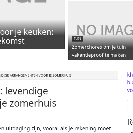
oor je keuken:
oekomst
TUIN
Zomerchores om je tuin
vakantieproof te maken
kh
ENDIGE ARRANGEMENTEN VOOR JE ZOMERHUIS
bl
: levendige
vo
je zomerhuis
Se
R
n uitdaging zijn, vooral als je rekening moet