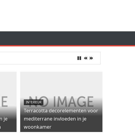
INTERIEUR
Terracotta decorelementen voor
n je
mediterrane invloeden in je
n
woonkamer