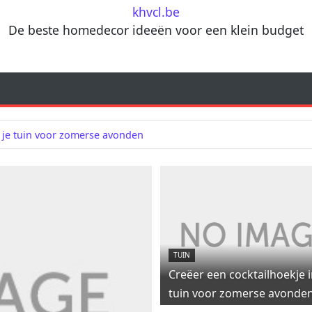
khvcl.be
De beste homedecor ideeën voor een klein budget
n je tuin voor zomerse avonden
TUIN
Creëer een cocktailhoekje i
tuin voor zomerse avonde