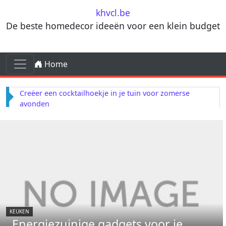
Skip to content
khvcl.be
De beste homedecor ideeën voor een klein budget
Skip to content
Home
Main Navigation
Creëer een cocktailhoekje in je tuin voor zomerse
avonden
KEUKEN
Energiezuinige gadgets voor je