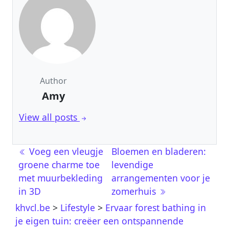
Author
Amy
View all posts
Post navigation
Voeg een vleugje
Bloemen en bladeren:
groene charme toe
levendige
met muurbekleding
arrangementen voor je
in 3D
zomerhuis
khvcl.be
>
Lifestyle
>
Ervaar forest bathing in
je eigen tuin: creëer een ontspannende