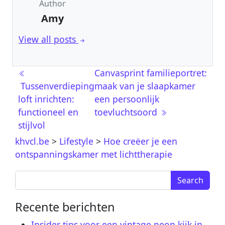
Author
Amy
View all posts
Post navigation
Canvasprint familieportret:
Tussenverdieping
maak van je slaapkamer
loft inrichten:
een persoonlijk
functioneel en
toevluchtsoord
stijlvol
khvcl.be
>
Lifestyle
>
Hoe creëer je een
ontspanningskamer met lichttherapie
Search for:
Recente berichten
Insider tips voor een vintage neon kijk in