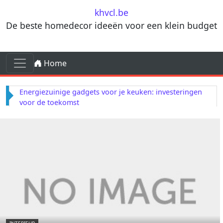
Skip to content
khvcl.be
De beste homedecor ideeën voor een klein budget
Skip to content
Home
Main Navigation
Energiezuinige gadgets voor je keuken: investeringen
voor de toekomst