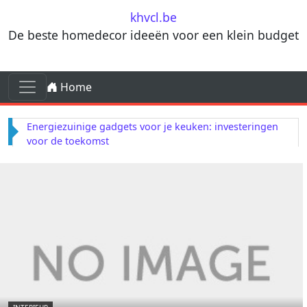
Skip to content
khvcl.be
De beste homedecor ideeën voor een klein budget
Skip to content
Home
Main Navigation
Energiezuinige gadgets voor je keuken: investeringen
voor de toekomst