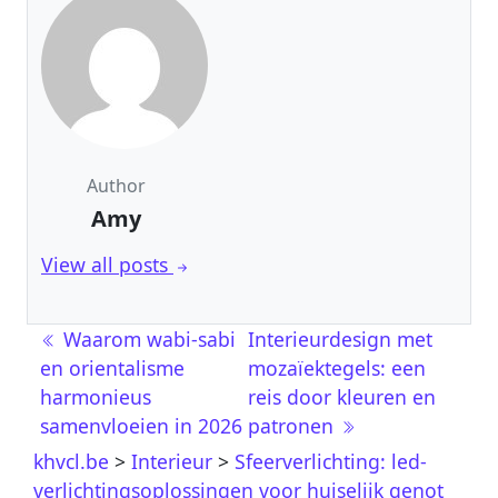
Author
Amy
View all posts
Post navigation
Waarom wabi-sabi
Interieurdesign met
en orientalisme
mozaïektegels: een
harmonieus
reis door kleuren en
samenvloeien in 2026
patronen
khvcl.be
>
Interieur
>
Sfeerverlichting: led-
verlichtingsoplossingen voor huiselijk genot