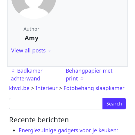
Author
Amy
View all posts
Post navigation
Badkamer
Behangpapier met
achterwand
print
khvcl.be
>
Interieur
>
Fotobehang slaapkamer
Search for:
Recente berichten
Energiezuinige gadgets voor je keuken: