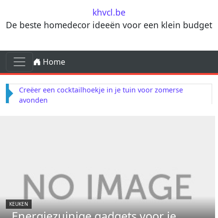
Skip to content
khvcl.be
De beste homedecor ideeën voor een klein budget
Skip to content
Home
Main Navigation
Creëer een cocktailhoekje in je tuin voor zomerse
avonden
KEUKEN
Energiezuinige gadgets voor je