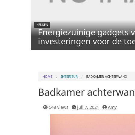
KEUKEN
Energiezuinige gadgets v
investeringen voor de t
HOME
INTERIEUR
BADKAMER ACHTERWAND
Badkamer achterwa
548 views
juli 7, 2021
Amy