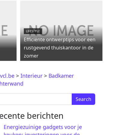
LIFESTYLE
Efficiënte ontwerptips voor een
rustgevend thuiskantoor in de
zomer
vcl.be
>
Interieur
>
Badkamer
hterwand
arch for:
ecente berichten
Energiezuinige gadgets voor je
keuken: investeringen voor de