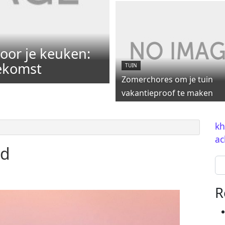
oor je keuken:
oekomst
TUIN
Zomerchores om je tuin
vakantieproof te maken
kh
ac
nd
Se
R