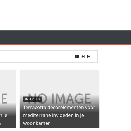
INTERIEUR
Terracotta decorelementen voor
n je
mediterrane invloeden in je
n
woonkamer