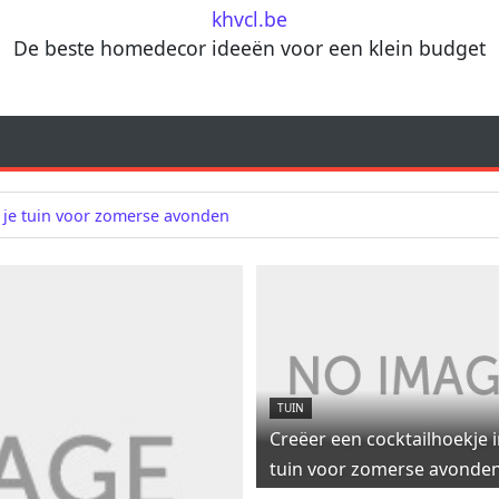
khvcl.be
De beste homedecor ideeën voor een klein budget
n je tuin voor zomerse avonden
TUIN
Creëer een cocktailhoekje i
tuin voor zomerse avonde