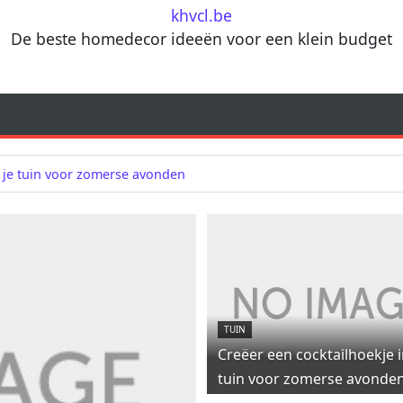
khvcl.be
De beste homedecor ideeën voor een klein budget
n je tuin voor zomerse avonden
TUIN
Creëer een cocktailhoekje i
tuin voor zomerse avonde