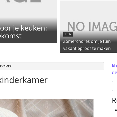
oor je keuken:
oekomst
TUIN
Zomerchores om je tuin
vakantieproof te maken
kh
ERKAMER
de
kinderkamer
Se
R