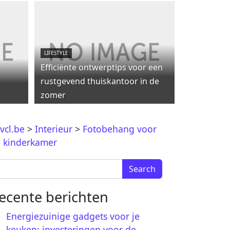
LIFESTYLE
Efficiënte ontwerptips voor een
rustgevend thuiskantoor in de
zomer
vcl.be
>
Interieur
>
Fotobehang voor
 kinderkamer
arch for:
ecente berichten
Energiezuinige gadgets voor je
keuken: investeringen voor de