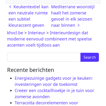
Post navigation
Keukentextiel kan
Mediterrane woonstijl
een neutrale ruimte
haalt het zomerse
een subtiel
gevoel in elk seizoen
kleuraccent geven
naar binnen
khvcl.be
>
Interieur
>
Interieurdesign dat
moderne eenvoud combineert met speelse
accenten voelt tijdloos aan
Search for:
Recente berichten
Energiezuinige gadgets voor je keuken:
investeringen voor de toekomst
Creëer een cocktailhoekje in je tuin voor
zomerse avonden
Terracotta decorelementen voor