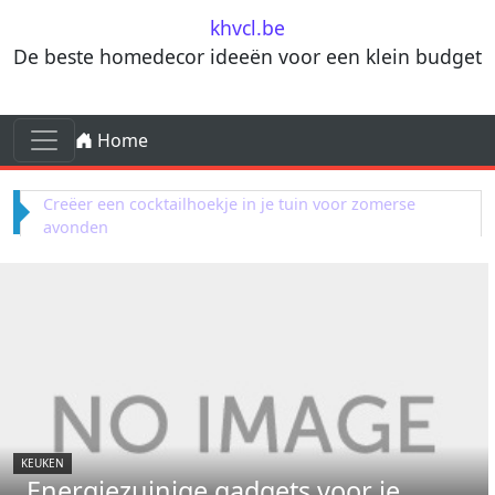
Skip to content
khvcl.be
De beste homedecor ideeën voor een klein budget
Skip to content
Home
Main Navigation
Terracotta decorelementen voor mediterrane
invloeden in je woonkamer
KEUKEN
Energiezuinige gadgets voor je