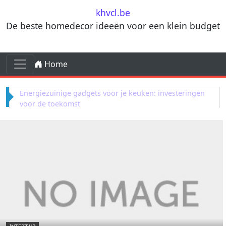
Skip to content
khvcl.be
De beste homedecor ideeën voor een klein budget
Skip to content
Home
Main Navigation
Creëer een cocktailhoekje in je tuin voor zomerse
avonden