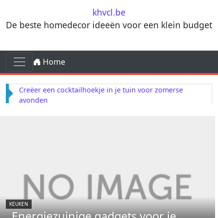
Skip to content
khvcl.be
De beste homedecor ideeën voor een klein budget
Skip to content
Home
Main Navigation
Terracotta decorelementen voor mediterrane
invloeden in je woonkamer
KEUKEN
Energiezuinige gadgets voor je