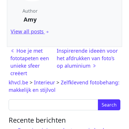
Author
Amy
View all posts
Post navigation
Hoe je met
Inspirerende ideeën voor
fototapeten een
het afdrukken van foto’s
unieke sfeer
op aluminium
creëert
khvcl.be
>
Interieur
>
Zelfklevend fotobehang:
makkelijk en stijlvol
Search for:
Recente berichten