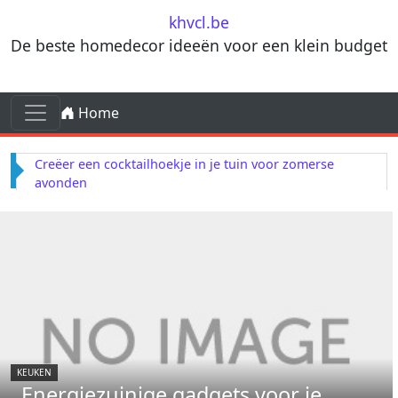
Skip to content
khvcl.be
De beste homedecor ideeën voor een klein budget
Skip to content
Home
Main Navigation
Terracotta decorelementen voor mediterrane
invloeden in je woonkamer
KEUKEN
Energiezuinige gadgets voor je