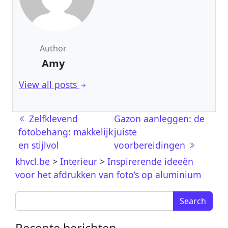
Author
Amy
View all posts
Post navigation
Zelfklevend
Gazon aanleggen: de
fotobehang: makkelijk
juiste
en stijlvol
voorbereidingen
khvcl.be
>
Interieur
>
Inspirerende ideeën
voor het afdrukken van foto’s op aluminium
Search for:
Recente berichten