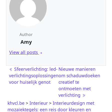
Author
Amy
View all posts
Post navigation
Sfeerverlichting: led-
Nieuwe manieren
verlichtingsoplossingen
om schaduwdoeken
voor huiselijk genot
creatief te
ontmoeten met
verlichting
khvcl.be
>
Interieur
>
Interieurdesign met
mozaïektegels: een reis door kleuren en