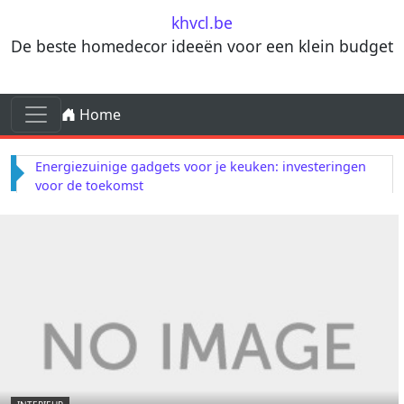
Skip to content
khvcl.be
De beste homedecor ideeën voor een klein budget
Skip to content
Home
Main Navigation
Energiezuinige gadgets voor je keuken: investeringen
voor de toekomst