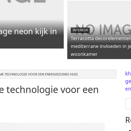
age neon kijk in
INTERIEUR
Terracotta decorelementen
mediterrane invloeden in j
woonkamer
kh
MME TECHNOLOGIE VOOR EEN ENERGIEZUINIG HUIS
ge
e technologie voor een
en
Se
R