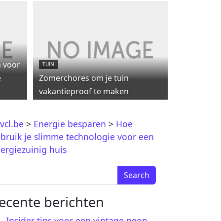
 voor
TUIN
e
Zomerchores om je tuin
vakantieproof te maken
vcl.be
>
Energie besparen
>
Hoe
bruik je slimme technologie voor een
ergiezuinig huis
arch for:
ecente berichten
Insider tips voor een vintage neon