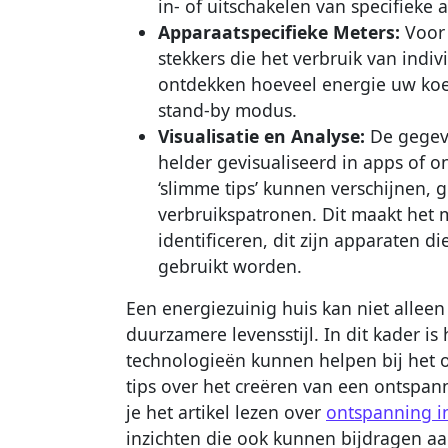
in- of uitschakelen van specifieke 
Apparaatspecifieke Meters:
Voor 
stekkers die het verbruik van indi
ontdekken hoeveel energie uw koelk
stand-by modus.
Visualisatie en Analyse:
De gegev
helder gevisualiseerd in apps of o
‘slimme tips’ kunnen verschijnen,
verbruikspatronen. Dit maakt het m
identificeren, dit zijn apparaten d
gebruikt worden.
Een energiezuinig huis kan niet allee
duurzamere levensstijl. In dit kader is
technologieën kunnen helpen bij het 
tips over het creëren van een ontspann
je het artikel lezen over
ontspanning i
inzichten die ook kunnen bijdragen aa