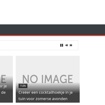
r je
TUIN
r de
Creëer een cocktailhoekje in je
tuin voor zomerse avonden