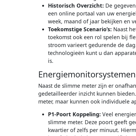
Historisch Overzicht:
De gegevens 
een online portaal van uw energiel
week, maand of jaar bekijken en ve
Toekomstige Scenario’s:
Naast het
toekomst ook een rol spelen bij fle
stroom varieert gedurende de dag
technologieën kunt u dan appara
is.
Energiemonitorsystemen v
Naast de slimme meter zijn er onafha
gedetailleerder inzicht kunnen biede
meter, maar kunnen ook individuele a
P1-Poort Koppeling:
Veel energie
slimme meter. Deze poort geeft ge
kwartier of zelfs per minuut. Hierm