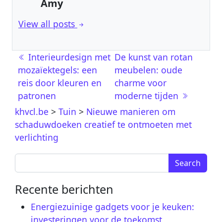
Amy
View all posts
Post navigation
Interieurdesign met
De kunst van rotan
mozaïektegels: een
meubelen: oude
reis door kleuren en
charme voor
patronen
moderne tijden
khvcl.be
>
Tuin
>
Nieuwe manieren om
schaduwdoeken creatief te ontmoeten met
verlichting
Search for:
Recente berichten
Energiezuinige gadgets voor je keuken:
investeringen voor de toekomst