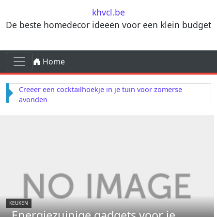
Skip to content
khvcl.be
De beste homedecor ideeën voor een klein budget
Skip to content
Home
Main Navigation
Creëer een cocktailhoekje in je tuin voor zomerse
avonden
KEUKEN
Energiezuinige gadgets voor je