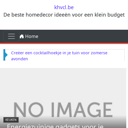
Skip to content
khvcl.be
De beste homedecor ideeën voor een klein budget
Skip to content
Home
Main Navigation
Creëer een cocktailhoekje in je tuin voor zomerse
avonden
KEUKEN
Energiezuinige gadgets voor je