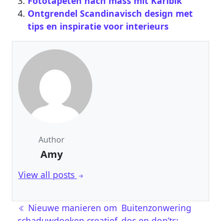
Fototapeten nach mass mit Karibik
Ontgrendel Scandinavisch design met
tips en inspiratie voor interieurs
Author
Amy
View all posts
Post navigation
Nieuwe manieren om
Buitenzonwering
schaduwdoeken creatief
dos en don’ts: