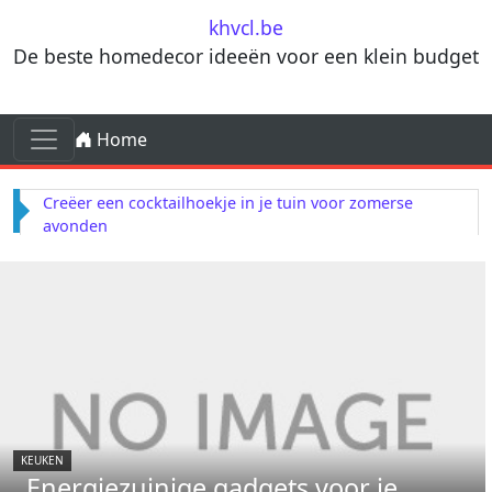
Skip to content
khvcl.be
De beste homedecor ideeën voor een klein budget
Skip to content
Home
Main Navigation
Creëer een cocktailhoekje in je tuin voor zomerse
avonden
KEUKEN
Energiezuinige gadgets voor je