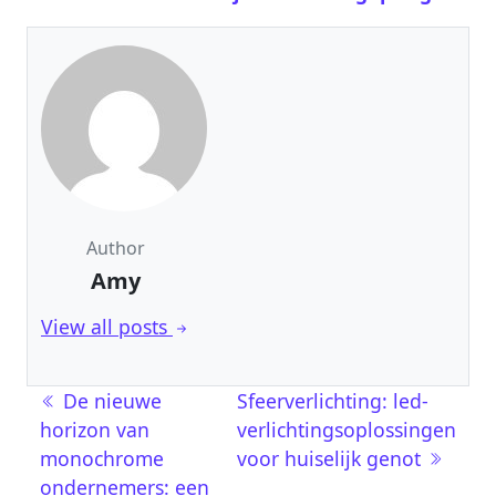
Author
Amy
View all posts
Post navigation
De nieuwe
Sfeerverlichting: led-
horizon van
verlichtingsoplossingen
monochrome
voor huiselijk genot
ondernemers: een