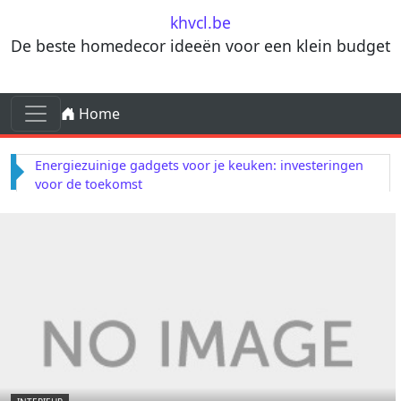
Skip to content
khvcl.be
De beste homedecor ideeën voor een klein budget
Skip to content
Home
Main Navigation
Energiezuinige gadgets voor je keuken: investeringen
voor de toekomst