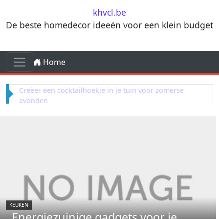
Skip to content
khvcl.be
De beste homedecor ideeën voor een klein budget
Skip to content
Home
Main Navigation
Terracotta decorelementen voor mediterrane
invloeden in je woonkamer
KEUKEN
Energiezuinige gadgets voor je