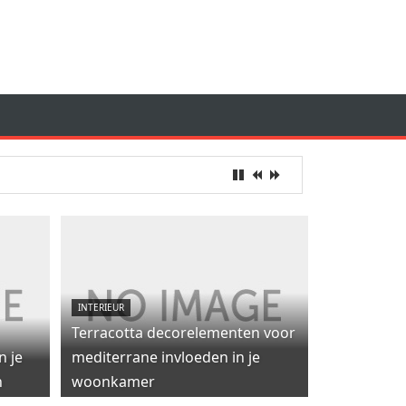
INTERIEUR
Terracotta decorelementen voor
n je
mediterrane invloeden in je
n
woonkamer