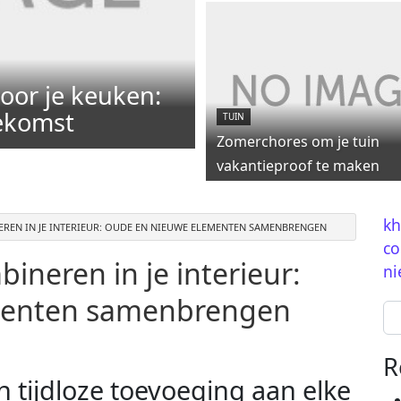
oor je keuken:
oekomst
TUIN
Zomerchores om je tuin
vakantieproof te maken
kh
REN IN JE INTERIEUR: OUDE EN NIEUWE ELEMENTEN SAMENBRENGEN
co
ineren in je interieur:
ni
menten samenbrengen
Se
R
n tijdloze toevoeging aan elke