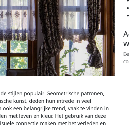
A
w
Ee
co
nde stijlen populair. Geometrische patronen,
ische kunst, deden hun intrede in veel
ok een belangrijke trend, vaak te vinden in
den met leven en kleur. Het gebruik van deze
n visuele connectie maken met het verleden en