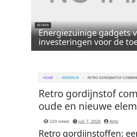
KEUKEN
Energiezuinige gadgets v
investeringen voor de t
HOME
INTERIEUR
RETRO GORDIJNSTOF COMBINE
Retro gordijnstof comb
oude en nieuwe ele
220 views
juli 7, 2026
Amy
Retro gordijnstoffen: ee