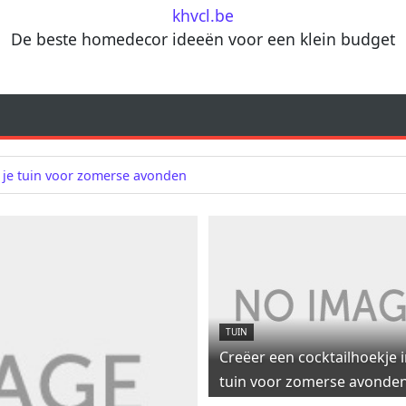
khvcl.be
De beste homedecor ideeën voor een klein budget
n je tuin voor zomerse avonden
TUIN
Creëer een cocktailhoekje i
tuin voor zomerse avonde