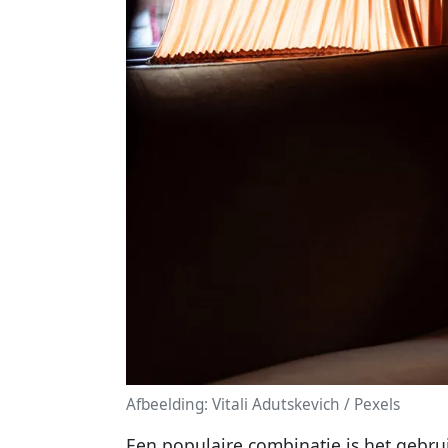
Afbeelding: Vitali Adutskevich / Pexels
Een populaire combinatie is het gebr