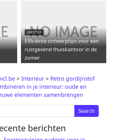
LIFESTYLE
Efficiënte ontwerptips voor een
rustgevend thuiskantoor in de
zomer
vcl.be
>
Interieur
>
Retro gordijnstof
mbineren in je interieur: oude en
euwe elementen samenbrengen
arch for:
ecente berichten
Energiezuinige gadgets voor je