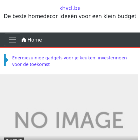
Skip to content
khvcl.be
De beste homedecor ideeën voor een klein budget
Skip to content
Home
Main Navigation
Energiezuinige gadgets voor je keuken: investeringen
voor de toekomst