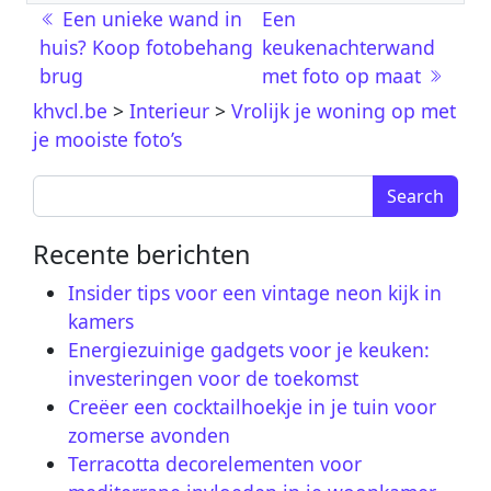
Post navigation
Een unieke wand in
Een
huis? Koop fotobehang
keukenachterwand
brug
met foto op maat
khvcl.be
>
Interieur
>
Vrolijk je woning op met
je mooiste foto’s
Search for:
Recente berichten
Insider tips voor een vintage neon kijk in
kamers
Energiezuinige gadgets voor je keuken:
investeringen voor de toekomst
Creëer een cocktailhoekje in je tuin voor
zomerse avonden
Terracotta decorelementen voor