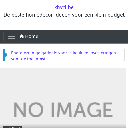
Skip to content
khvcl.be
De beste homedecor ideeën voor een klein budget
Skip to content
Home
Main Navigation
Energiezuinige gadgets voor je keuken: investeringen
voor de toekomst