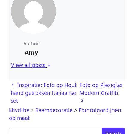
Author
Amy
View all posts
Post navigation
Inspiratie: Foto op Hout
Foto op Plexiglas
hand getrokken Italiaanse
Modern Graffiti
set
khvcl.be
>
Raamdecoratie
>
Fotorolgordijnen
op maat
Search for: