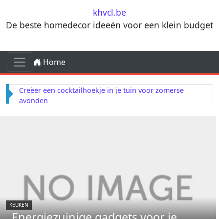
Skip to content
khvcl.be
De beste homedecor ideeën voor een klein budget
Skip to content
Home
Main Navigation
Creëer een cocktailhoekje in je tuin voor zomerse
avonden
KEUKEN
Energiezuinige gadgets voor je