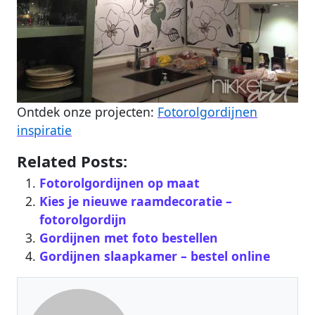
Ontdek onze projecten:
Fotorolgordijnen
inspiratie
Related Posts:
Fotorolgordijnen op maat
Kies je nieuwe raamdecoratie –
fotorolgordijn
Gordijnen met foto bestellen
Gordijnen slaapkamer – bestel online