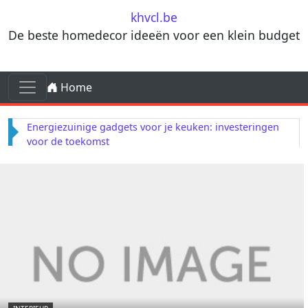
Skip to content
khvcl.be
De beste homedecor ideeën voor een klein budget
Skip to content
Home
Main Navigation
Energiezuinige gadgets voor je keuken: investeringen
voor de toekomst