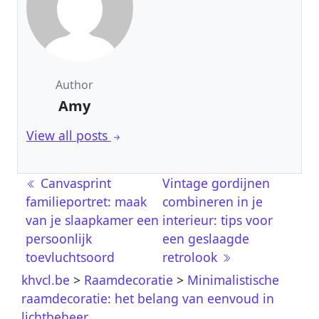
Author
Amy
View all posts
Post navigation
Canvasprint
Vintage gordijnen
familieportret: maak
combineren in je
van je slaapkamer een
interieur: tips voor
persoonlijk
een geslaagde
toevluchtsoord
retrolook
khvcl.be
>
Raamdecoratie
>
Minimalistische
raamdecoratie: het belang van eenvoud in
lichtbeheer